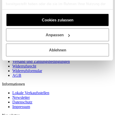
bereitgestellt haben oder die sie im Rahmen Ihrer Nutzung der
Service Hotline
Dienste gesammelt haben.
Telefonische Beratung unter:
Cookies zulassen
+49 641 944 686 06
Mo-Fr, 09:00 - 17:00 Uhr
Anpassen
Shop Service
Ihr gewünschtes Bild fehlt?
Ablehnen
Konto löschen
Kontakt
Versand und Zahlungsbedingungen
Widerrufsrecht
Widerrufsformular
AGB
Informationen
Lokale Verkaufsstellen
Newsletter
Datenschutz
Impressum