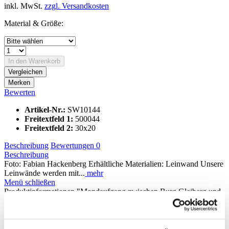
inkl. MwSt.
zzgl. Versandkosten
Material & Größe:
In den
Warenkorb
Vergleichen
Merken
Bewerten
Artikel-Nr.:
SW10144
Freitextfeld 1:
500044
Freitextfeld 2:
30x20
Beschreibung
Bewertungen
0
Beschreibung
Foto: Fabian Hackenberg Erhältliche Materialien: Leinwand Unsere
Leinwände werden mit...
mehr
Menü schließen
Produktinformationen "Mondaufgang zwischen Burg Gleiberg und
Burg Vetzberg"
Foto: Fabian Hackenberg