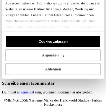
Außerdem geben wir Informationen zu Ihrer Verwendung unserer
Fotowettbewerb Abstimmung
Archiv
Website an unsere Partner für soziale Medien, Werbung und
Einsendungen 2025
Analysen weiter. Unsere Partner führen diese Informationen
Einsendungen 2024
Einsendungen 2023
möglicherweise mit weiteren Daten zusammen, die Sie ihnen
Einsendungen 2022
bereitgestellt haben oder die sie im Rahmen Ihrer Nutzung der
Einsendungen 2021
Dienste gesammelt haben.
Onlineshop
Cookies zulassen
Felix Hartbrod
Anpassen
Geschrieben von
Fabian Hackenberg
am
28. Juli 2024
.
Ablehnen
Zurück
Weiter
Schreibe einen Kommentar
Du musst
angemeldet
sein, um einen Kommentar abzugeben.
#MEINGIESSEN ist eine Marke der Helloworld Studios - Fabian
Hackenberg