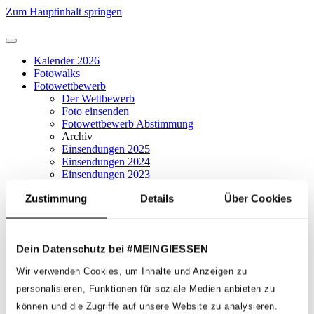
Zum Hauptinhalt springen
Kalender 2026
Fotowalks
Fotowettbewerb
Der Wettbewerb
Foto einsenden
Fotowettbewerb Abstimmung
Archiv
Einsendungen 2025
Einsendungen 2024
Einsendungen 2023
Einsendungen 2022
Zustimmung
Details
Über Cookies
Einsendungen 2021
Onlineshop
Dein Datenschutz bei #MEINGIESSEN
Kalender 2026
Wir verwenden Cookies, um Inhalte und Anzeigen zu
Fotowalks
Fotowettbewerb
personalisieren, Funktionen für soziale Medien anbieten zu
Der Wettbewerb
können und die Zugriffe auf unsere Website zu analysieren.
Foto einsenden