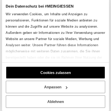
Fotowettbewerb Abstimmung
Dein Datenschutz bei #MEINGIESSEN
Archiv
Einsendungen 2025
Wir verwenden Cookies, um Inhalte und Anzeigen zu
Einsendungen 2024
personalisieren, Funktionen für soziale Medien anbieten zu
Einsendungen 2023
Einsendungen 2022
können und die Zugriffe auf unsere Website zu analysieren.
Einsendungen 2021
Außerdem geben wir Informationen zu Ihrer Verwendung unserer
Onlineshop
Website an unsere Partner für soziale Medien, Werbung und
Analysen weiter. Unsere Partner führen diese Informationen
möglicherweise mit weiteren Daten zusammen, die Sie ihnen
Felix Hees
bereitgestellt haben oder die sie im Rahmen Ihrer Nutzung der
Dienste gesammelt haben.
Geschrieben von
Fabian Hackenberg
am
6. August 2023
.
Cookies zulassen
Zurück
Weiter
Schreibe einen Kommentar
Anpassen
Du musst
angemeldet
sein, um einen Kommentar abzugeben.
Ablehnen
#MEINGIESSEN ist eine Marke der Helloworld Studios - Fabian
Hackenberg