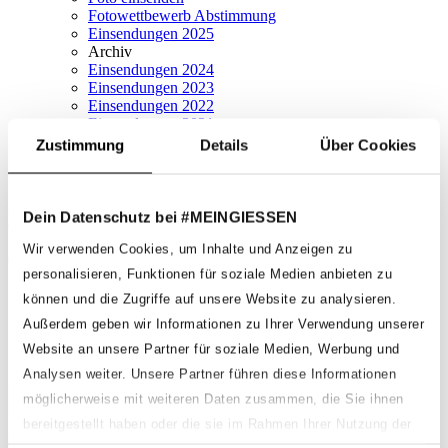
Fotowettbewerb Abstimmung
Einsendungen 2025
Archiv
Einsendungen 2024
Einsendungen 2023
Einsendungen 2022
Einsendungen 2021
Onlineshop
Zustimmung
Details
Über Cookies
Lutz Blank
Dein Datenschutz bei #MEINGIESSEN
Wir verwenden Cookies, um Inhalte und Anzeigen zu
Geschrieben von
Fabian Hackenberg
am
7. September 2025
.
personalisieren, Funktionen für soziale Medien anbieten zu
Zurück
können und die Zugriffe auf unsere Website zu analysieren.
Weiter
Außerdem geben wir Informationen zu Ihrer Verwendung unserer
Website an unsere Partner für soziale Medien, Werbung und
Schreibe einen Kommentar
Analysen weiter. Unsere Partner führen diese Informationen
Deine E-Mail-Adresse wird nicht veröffentlicht. Erforderliche
möglicherweise mit weiteren Daten zusammen, die Sie ihnen
Felder sind mit
*
markiert
bereitgestellt haben oder die sie im Rahmen Ihrer Nutzung der
Kommentar