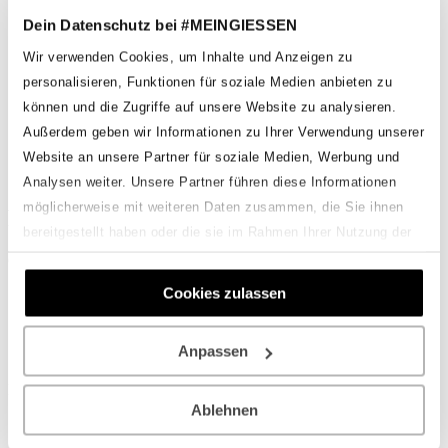
Fotowettbewerb Abstimmung
Dein Datenschutz bei #MEINGIESSEN
Archiv
Einsendungen 2025
Wir verwenden Cookies, um Inhalte und Anzeigen zu
Einsendungen 2024
personalisieren, Funktionen für soziale Medien anbieten zu
Einsendungen 2023
Einsendungen 2022
können und die Zugriffe auf unsere Website zu analysieren.
Einsendungen 2021
Außerdem geben wir Informationen zu Ihrer Verwendung unserer
Onlineshop
Website an unsere Partner für soziale Medien, Werbung und
Analysen weiter. Unsere Partner führen diese Informationen
möglicherweise mit weiteren Daten zusammen, die Sie ihnen
Felix Hees
bereitgestellt haben oder die sie im Rahmen Ihrer Nutzung der
Dienste gesammelt haben.
Geschrieben von
Fabian Hackenberg
am
1. August 2022
.
Cookies zulassen
Zurück
Weiter
Schreibe einen Kommentar
Anpassen
Du musst
angemeldet
sein, um einen Kommentar abzugeben.
Ablehnen
#MEINGIESSEN ist eine Marke der Helloworld Studios - Fabian
Hackenberg