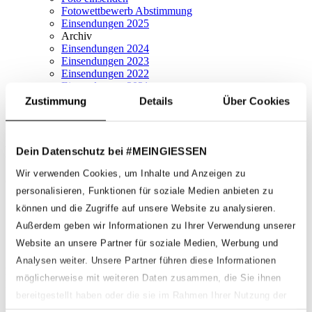
Fotowettbewerb Abstimmung
Einsendungen 2025
Archiv
Einsendungen 2024
Einsendungen 2023
Einsendungen 2022
Einsendungen 2021
Onlineshop
Zustimmung
Details
Über Cookies
Lars Petrick
Dein Datenschutz bei #MEINGIESSEN
Wir verwenden Cookies, um Inhalte und Anzeigen zu
Geschrieben von
Fabian Hackenberg
am
1. August 2022
.
personalisieren, Funktionen für soziale Medien anbieten zu
Zurück
können und die Zugriffe auf unsere Website zu analysieren.
Weiter
Außerdem geben wir Informationen zu Ihrer Verwendung unserer
Website an unsere Partner für soziale Medien, Werbung und
Schreibe einen Kommentar
Analysen weiter. Unsere Partner führen diese Informationen
Deine E-Mail-Adresse wird nicht veröffentlicht. Erforderliche
möglicherweise mit weiteren Daten zusammen, die Sie ihnen
Felder sind mit
*
markiert
bereitgestellt haben oder die sie im Rahmen Ihrer Nutzung der
Kommentar