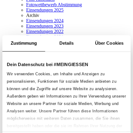
Fotowettbewerb Abstimmung
Einsendungen 2025
Archiv
Einsendungen 2024
Einsendungen 2023
Einsendungen 2022
Einsendungen 2021
Onlineshop
Zustimmung
Details
Über Cookies
Erwin Schul
Dein Datenschutz bei #MEINGIESSEN
Wir verwenden Cookies, um Inhalte und Anzeigen zu
Geschrieben von
Fabian Hackenberg
am
7. September 2025
.
personalisieren, Funktionen für soziale Medien anbieten zu
Zurück
können und die Zugriffe auf unsere Website zu analysieren.
Weiter
Außerdem geben wir Informationen zu Ihrer Verwendung unserer
Website an unsere Partner für soziale Medien, Werbung und
Schreibe einen Kommentar
Analysen weiter. Unsere Partner führen diese Informationen
Deine E-Mail-Adresse wird nicht veröffentlicht. Erforderliche
möglicherweise mit weiteren Daten zusammen, die Sie ihnen
Felder sind mit
*
markiert
bereitgestellt haben oder die sie im Rahmen Ihrer Nutzung der
Kommentar