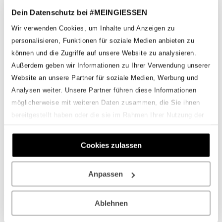
Fotowettbewerb Abstimmung
Dein Datenschutz bei #MEINGIESSEN
Archiv
Einsendungen 2025
Wir verwenden Cookies, um Inhalte und Anzeigen zu
Einsendungen 2024
personalisieren, Funktionen für soziale Medien anbieten zu
Einsendungen 2023
Einsendungen 2022
können und die Zugriffe auf unsere Website zu analysieren.
Einsendungen 2021
Außerdem geben wir Informationen zu Ihrer Verwendung unserer
Onlineshop
Website an unsere Partner für soziale Medien, Werbung und
Analysen weiter. Unsere Partner führen diese Informationen
möglicherweise mit weiteren Daten zusammen, die Sie ihnen
Oliver Lubitz
bereitgestellt haben oder die sie im Rahmen Ihrer Nutzung der
Dienste gesammelt haben.
Geschrieben von
Fabian Hackenberg
am
7. September 2025
.
Cookies zulassen
Zurück
Weiter
Schreibe einen Kommentar
Anpassen
Du musst
angemeldet
sein, um einen Kommentar abzugeben.
Ablehnen
#MEINGIESSEN ist eine Marke der Helloworld Studios - Fabian
Hackenberg